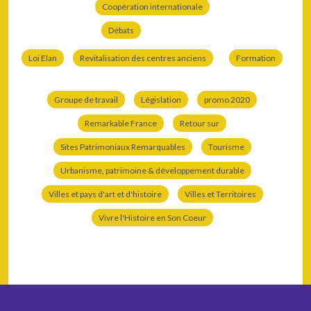
Coopération internationale
Débats
Loi Elan
Revitalisation des centres anciens
Formation
Groupe de travail
Législation
promo 2020
Remarkable France
Retour sur
Sites Patrimoniaux Remarquables
Tourisme
Urbanisme, patrimoine & développement durable
Villes et pays d'art et d'histoire
Villes et Territoires
Vivre l'Histoire en Son Coeur