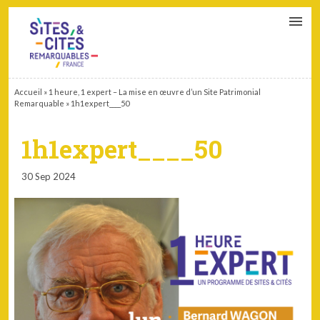
CONTACT
PARTENAIRES
MON ESPACE ADHÉRENT
Accueil
»
1 heure, 1 expert – La mise en œuvre d’un Site Patrimonial
Remarquable
»
1h1expert____50
1h1expert____50
30 Sep 2024