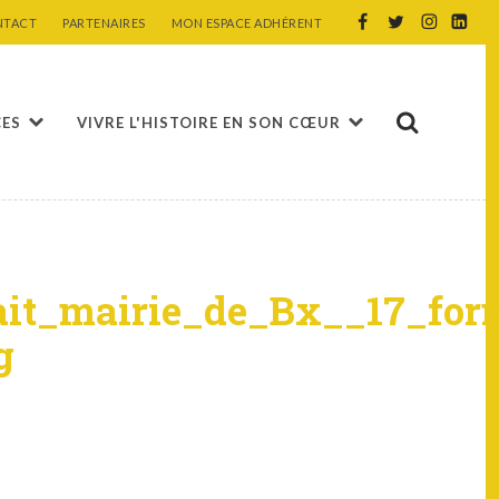
NTACT
PARTENAIRES
MON ESPACE ADHÉRENT
CES
VIVRE L'HISTOIRE EN SON CŒUR
ait_mairie_de_Bx__17_for
g