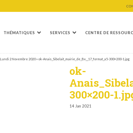
CO
THÉMATIQUES
SERVICES
CENTRE DE RESSOUR
 Lundi 2 Novembre 2020
»
ok-Anais_Sibelait_mairie_de_Bx__17_format_a5-300×200-1.jpg
ok-
Anais_Sibel
300×200-1.jp
14 Jan 2021