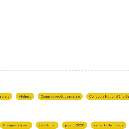
rojets
Ateliers
Communiqués de presse
Concours National Entrées
Groupe de travail
Législation
promo 2020
Remarkable France