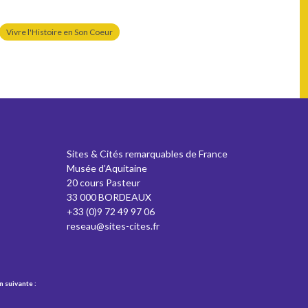
Vivre l'Histoire en Son Coeur
Sites & Cités remarquables de France
Musée d’Aquitaine
20 cours Pasteur
33 000 BORDEAUX
+33 (0)9 72 49 97 06
reseau@sites-cites.fr
n suivante :