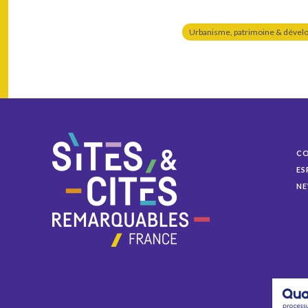
Urbanisme, patrimoine & dével
C
ES
NE