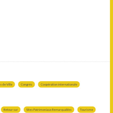
 de Ville
Congrès
Coopération internationale
Retour sur
Sites Patrimoniaux Remarquables
Tourisme