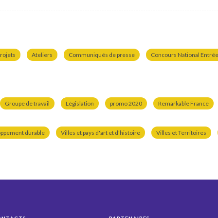
rojets
Ateliers
Communiqués de presse
Concours National Entrées
Groupe de travail
Législation
promo 2020
Remarkable France
oppement durable
Villes et pays d'art et d'histoire
Villes et Territoires