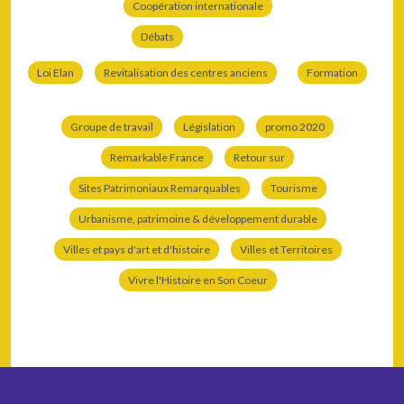
Coopération internationale
Débats
Loi Elan
Revitalisation des centres anciens
Formation
Groupe de travail
Législation
promo 2020
Remarkable France
Retour sur
Sites Patrimoniaux Remarquables
Tourisme
Urbanisme, patrimoine & développement durable
Villes et pays d'art et d'histoire
Villes et Territoires
Vivre l'Histoire en Son Coeur