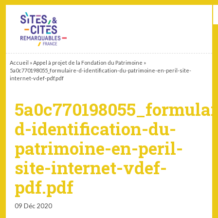
CONTACT
PARTENAIRES
MON ESPACE ADHÉRENT
Accueil
»
Appel à projet de la Fondation du Patrimoine
»
5a0c770198055_formulaire-d-identification-du-patrimoine-en-peril-site-
internet-vdef-pdf.pdf
5a0c770198055_formulai
d-identification-du-
patrimoine-en-peril-
site-internet-vdef-
pdf.pdf
09 Déc 2020