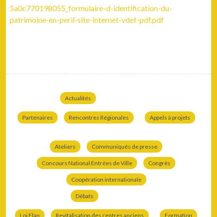
5a0c770198055_formulaire-d-identification-du-
patrimoine-en-peril-site-internet-vdef-pdf.pdf
Actualités
Partenaires
Rencontres Régionales
Appels à projets
Ateliers
Communiqués de presse
Concours National Entrées de Ville
Congrès
Coopération internationale
Débats
Loi Elan
Revitalisation des centres anciens
Formation