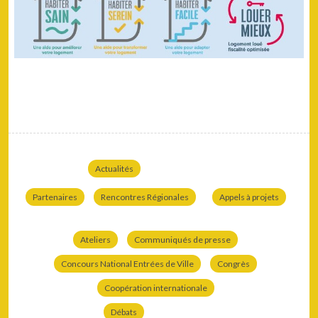
Actualités
Partenaires
Rencontres Régionales
Appels à projets
Ateliers
Communiqués de presse
Concours National Entrées de Ville
Congrès
Coopération internationale
Débats