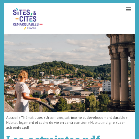
CONTACT
PARTENAIRES
MON ESPACE ADHÉRENT
Accueil
»
Thématiques
»
Urbanisme, patrimoine et développement durable
»
Habitat, logement et cadre de vie en centre ancien
»
Habitat indigne
»
Les-
astreintes.pdf