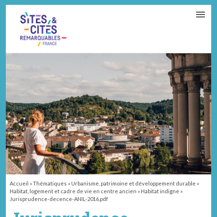
CONTACT
PARTENAIRES
MON ESPACE ADHÉRENT
Accueil
»
Thématiques
»
Urbanisme, patrimoine et développement durable
»
Habitat, logement et cadre de vie en centre ancien
»
Habitat indigne
»
Jurisprudence-decence-ANIL-2016.pdf