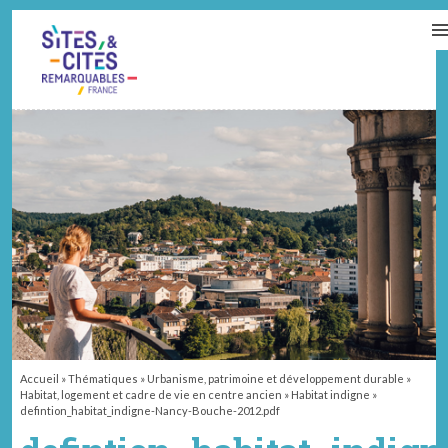
CONTACT
PARTENAIRES
MON ESPACE ADHÉRENT
Accueil
»
Thématiques
»
Urbanisme, patrimoine et développement durable
»
Habitat, logement et cadre de vie en centre ancien
»
Habitat indigne
»
defintion_habitat_indigne-Nancy-Bouche-2012.pdf