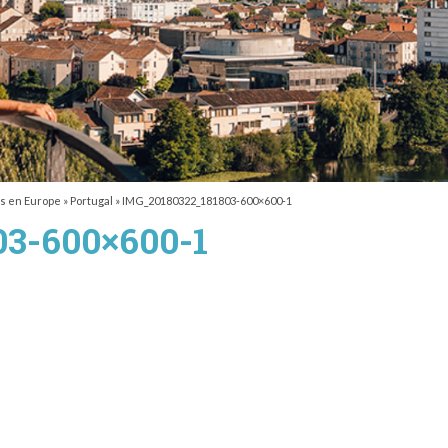
s en Europe
»
Portugal
»
IMG_20180322_181803-600×600-1
3-600×600-1