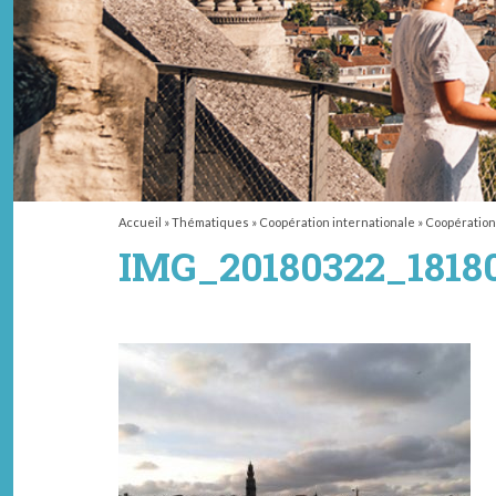
Accueil
»
Thématiques
»
Coopération internationale
»
Coopération
IMG_20180322_18180