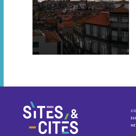
C
ES
NE