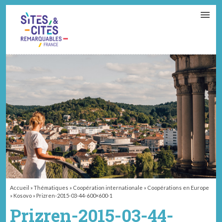
CONTACT
PARTENAIRES
MON ESPACE ADHÉRENT
Accueil
»
Thématiques
»
Coopération internationale
»
Coopérations en Europe
»
Kosovo
»
Prizren-2015-03-44-600×600-1
Prizren-2015-03-44-