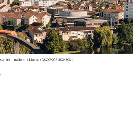
 à l’international
»
Maroc
»
DSC09022-600×600-1
1