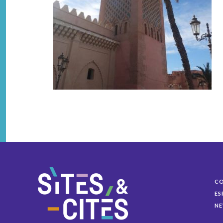
C
ES
NE