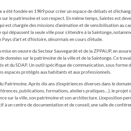
onge a été fondée en 1989 pour créer un espace de débats et d’échange
on sur le pat­ri­moine et son respect. En même temps, Saintes est dev­en
qui est chargée des mis­sions d’animation et de sen­si­bil­i­sa­tion au 
i dépassent la seule ville pour s’étendre à la Sain­tonge, notam­ment à
n Pays d’art et d’histoire, désor­mais en cours d’étude.
 la mise en oeu­vre du Secteur Sauve­g­ardé et de la ZPPAUP, en assure
ique de don­nées sur le pat­ri­moine de la ville et de la Sain­tonge. Ce tra­
s et du SDAP. Un out­il spé­ci­fique de com­mu­ni­ca­tion, sous forme de
es espaces pro­tégés aux habi­tants et aux professionnels.
du Pat­ri­moine. Après dix ans d’expériences divers­es dans le domaine
n­férences, pub­li­ca­tions, for­ma­tions, ate­liers pra­tiques…), le pro­j
e sur la ville, son pat­ri­moine et son archi­tec­ture. L’exposition per­
tif à un cen­tre de doc­u­men­ta­tion et de con­seil, une salle de con­f