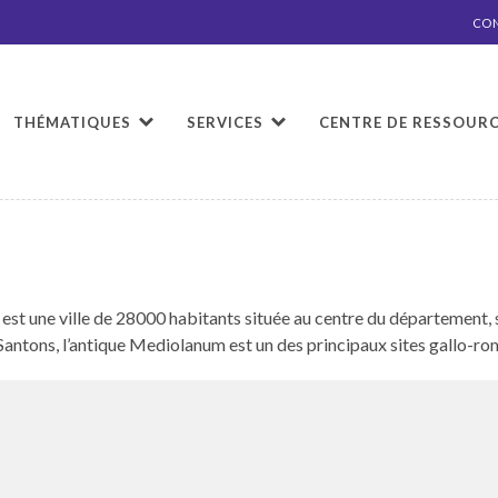
CO
THÉMATIQUES
SERVICES
CENTRE DE RESSOUR
, est une ville de 28000 habi­tants située au cen­tre du départe­men
 San­tons, l’antique Medi­olanum est un des prin­ci­paux sites gal­lo-r