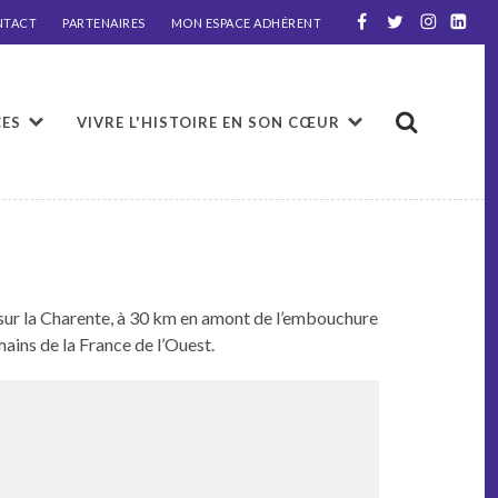
NTACT
PARTENAIRES
MON ESPACE ADHÉRENT
CES
VIVRE L'HISTOIRE EN SON CŒUR
t, sur la Char­ente, à 30 km en amont de l’embouchure
omains de la France de l’Ouest.