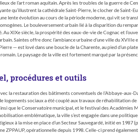
eux de l’art roman aquitain. Après les trou­bles de la guerre de Cent
oy­ante qu’illustrent la cathé­drale Saint-Pierre, le clocher de Saint
t une lente évo­lu­tion au cours de la péri­ode mod­erne, qui vit se tra
mogènes. Le boule­verse­ment urbain lié à la dis­pari­tion du rem­part
ité. Au XIXe siè­cle, la prospérité des eaux-de-vie de Cognac et l’ouve
urbain. Saintes offre donc l’ambiance urbaine d’une ville du XVI­I­Ie 
 Pierre — est lové dans une boucle de la Char­ente, au pied d’un platea
romain. Le paysage de la ville est forte­ment mar­qué par la présence
el, procédures et outils
é avec la restau­ra­tion des bâti­ments con­ventuels de l’Abbaye-aux-
 loge­ments soci­aux a été cou­plé aux travaux de réha­bil­i­ta­tion d
n­si que le Con­ser­va­toire munic­i­pal, et le fes­ti­val des Académies 
e mobil­i­sa­tion emblé­ma­tique, la ville s’est engagée dans une poli­t
es­tigieux à la mise en place d’un Secteur Sauve­g­ardé, ini­tié en 198
 une ZPPAUP, opéra­tionnelle depuis 1998. Celle-ci prend égale­men