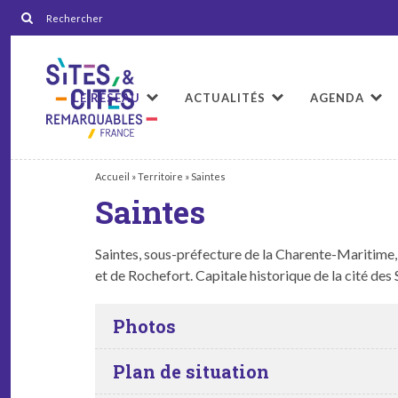
LE RÉSEAU
ACTUALITÉS
AGENDA
Accueil
»
Territoire
»
Saintes
Saintes
Saintes, sous-pré­fec­ture de la Char­ente-Mar­itime
et de Rochefort. Cap­i­tale his­torique de la cité des
Photos
Plan de situation