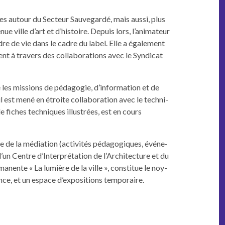
s autour du Secteur Sauve­g­ardé, mais aus­si, plus
ue ville d’art et d’histoire. Depuis lors, l’animateur
cadre de vie dans le cadre du label. Elle a égale­ment
 tra­vers des col­lab­o­ra­tions avec le Syn­di­cat
 les mis­sions de péd­a­gogie, d’information et de
vail est mené en étroite col­lab­o­ra­tion avec le tech­ni­
 fich­es tech­niques illus­trées, est en cours
 de la médi­a­tion (activ­ités péd­a­gogiques, événe­
et d’un Cen­tre d’Interprétation de l’Architecture et du
ma­nente « La lumière de la ville », con­stitue le noy­
érence, et un espace d’expositions temporaire.