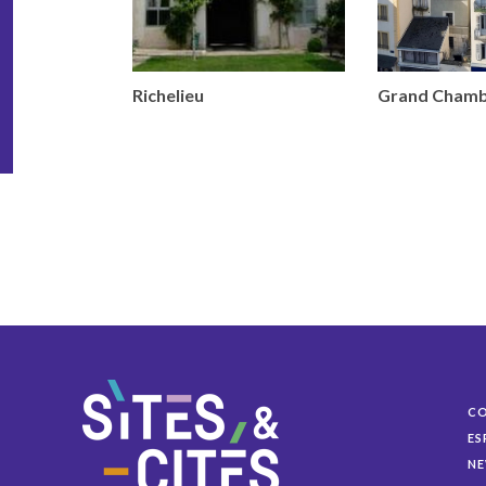
Richelieu
Grand Cham
C
ES
NE