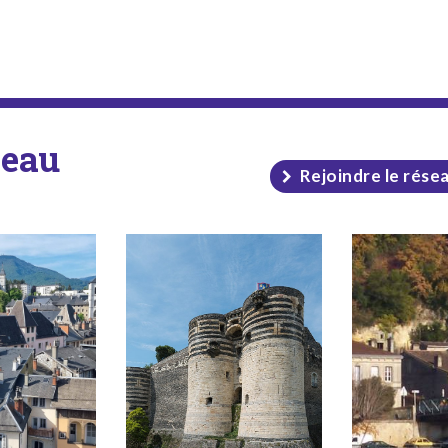
seau
Rejoindre le rése