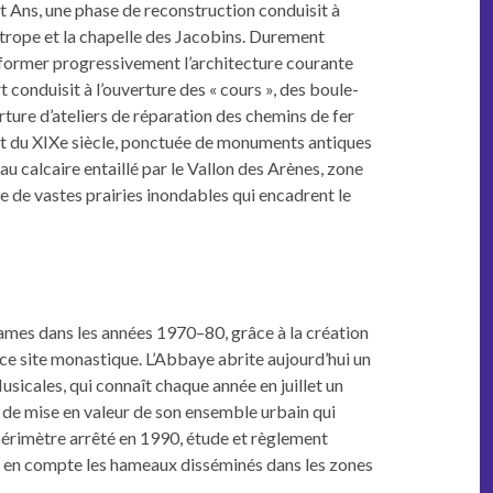
 Ans, une phase de recon­struc­tion con­duisit à
-Eutrope et la chapelle des Jacobins. Dure­ment
ns­former pro­gres­sive­ment l’architecture courante
 con­duisit à l’ouverture des « cours », des boule­
rture d’ateliers de répa­ra­tion des chemins de fer
et du XIXe siè­cle, ponc­tuée de mon­u­ments antiques
u cal­caire entail­lé par le Val­lon des Arènes, zone
 de vastes prairies inond­ables qui enca­drent le
Dames dans les années 1970–80, grâce à la créa­tion
e ce site monas­tique. L’Abbaye abrite aujourd’hui un
Musi­cales, qui con­naît chaque année en juil­let un
ique de mise en valeur de son ensem­ble urbain qui
7 (périmètre arrêté en 1990, étude et règle­ment
t en compte les hameaux dis­séminés dans les zones