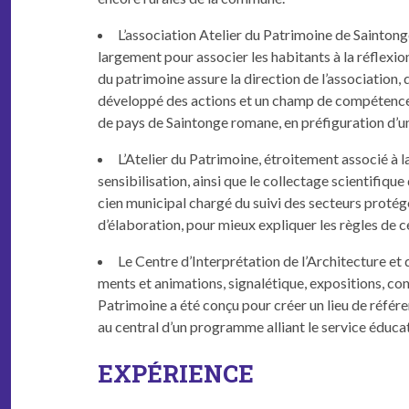
L’association Ate­lier du Pat­ri­moine de Sain­t
large­ment pour associ­er les habi­tants à la réflex­i
du pat­ri­moine assure la direc­tion de l’association, 
dévelop­pé des actions et un champ de com­pé­tence qu
de pays de Sain­tonge romane, en pré­fig­u­ra­tion d’u
L’Atelier du Pat­ri­moine, étroite­ment asso­cié à
sen­si­bil­i­sa­tion, ain­si que le col­lec­tage sci­en­tif
cien munic­i­pal chargé du suivi des secteurs pro­tégé
d’élaboration, pour mieux expli­quer les règles de c
Le Cen­tre d’Interprétation de l’Architecture et 
ments et ani­ma­tions, sig­nalé­tique, expo­si­tions, co
Pat­ri­moine a été conçu pour créer un lieu de référenc
au cen­tral d’un pro­gramme alliant le ser­vice édu­ca
EXPÉRIENCE