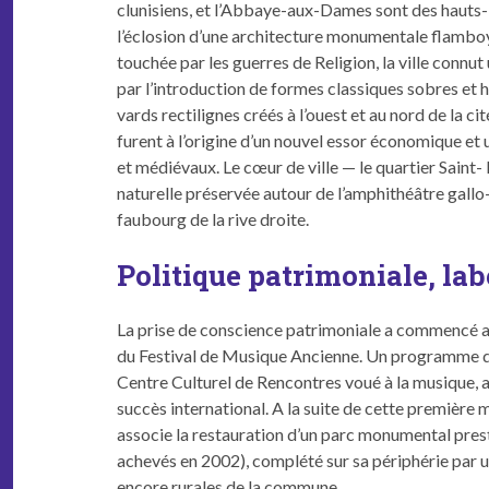
clu­nisiens, et l’Abbaye-aux-Dames sont des hauts-li
l’éclosion d’une archi­tec­ture mon­u­men­tale flam­b
touchée par les guer­res de Reli­gion, la ville con­nu
par l’introduction de formes clas­siques sobres et ho
vards rec­tilignes créés à l’ouest et au nord de la c
furent à l’origine d’un nou­v­el essor économique et 
et médié­vaux. Le cœur de ville — le quarti­er Saint-
naturelle préservée autour de l’amphithéâtre gal­lo-
faubourg de la rive droite.
Politique patrimoniale, lab
La prise de con­science pat­ri­mo­ni­ale a com­menc
du Fes­ti­val de Musique Anci­enne. Un pro­gramme de
Cen­tre Cul­turel de Ren­con­tres voué à la musique, ai
suc­cès inter­na­tion­al. A la suite de cette pre­mièr
asso­cie la restau­ra­tion d’un parc mon­u­men­tal pr
achevés en 2002), com­plété sur sa périphérie par
encore rurales de la commune.