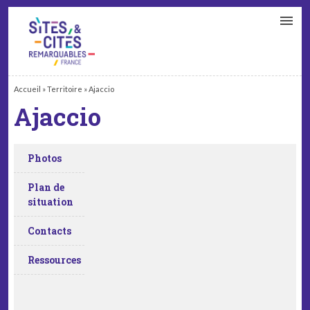
CONTACT
PARTENAIRES
MON ESPACE ADHÉRENT
Accueil
»
Territoire
»
Ajaccio
Ajaccio
Photos
Plan de
situation
Contacts
Ressources