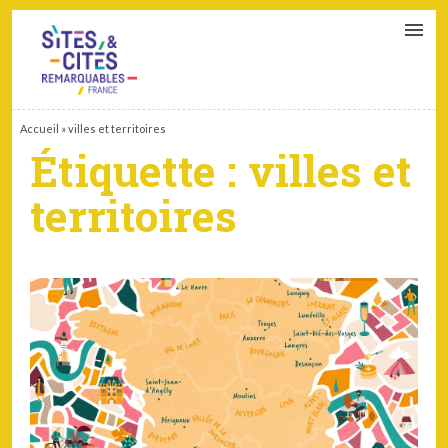
CONTACT
PARTENAIRES
MON ESPACE ADHÉRENT
Accueil
»
villes et territoires
Étiquette :
villes et
territoires