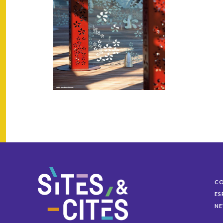
C
ES
NE