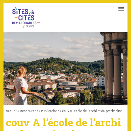
CONTACT
PARTENAIRES
MON ESPACE ADHÉRENT
Accueil
»
Ressources
»
Publications
»
couv A l’école de l’archi et du patrimoine
couv A l’école de l’archi