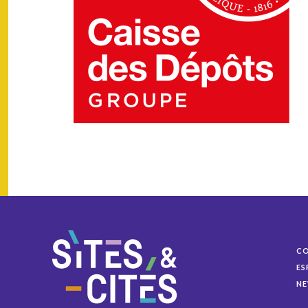
C
ES
NE