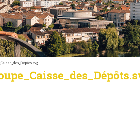
Caisse_des_Dépôts.svg
oupe_Caisse_des_Dépôts.s