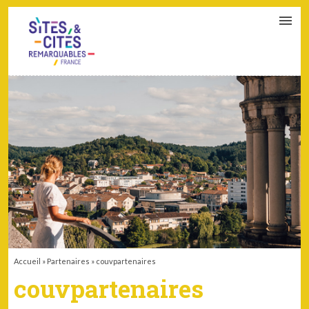
CONTACT
PARTENAIRES
MON ESPACE ADHÉRENT
Accueil
»
Partenaires
»
couvpartenaires
couvpartenaires