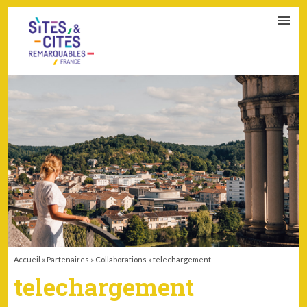
CONTACT
PARTENAIRES
MON ESPACE ADHÉRENT
Accueil
»
Partenaires
»
Collaborations
»
telechargement
telechargement