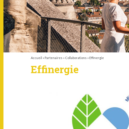
Accueil
»
Partenaires
»
Collaborations
»
Effinergie
Effinergie