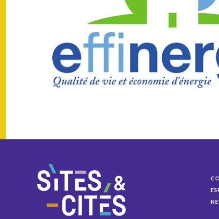
C
ES
NE