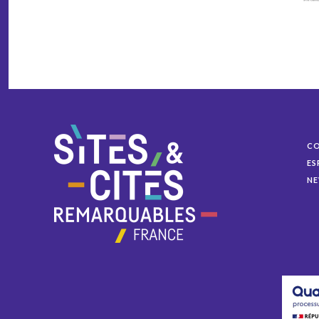
C
ES
NE