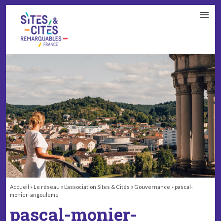
CONTACT
PARTENAIRES
MON ESPACE ADHÉRENT
Accueil
»
Le réseau
»
L’association Sites & Cités
»
Gouvernance
»
pascal-
monier-angouleme
pascal-monier-