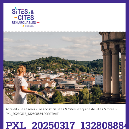
CONTACT
PARTENAIRES
MON ESPACE ADHÉRENT
Accueil
»
Le réseau
»
L’association Sites & Cités
»
L’équipe de Sites & Cités
»
PXL_20250317_132808884.PORTRAIT
PXL_20250317_13280888