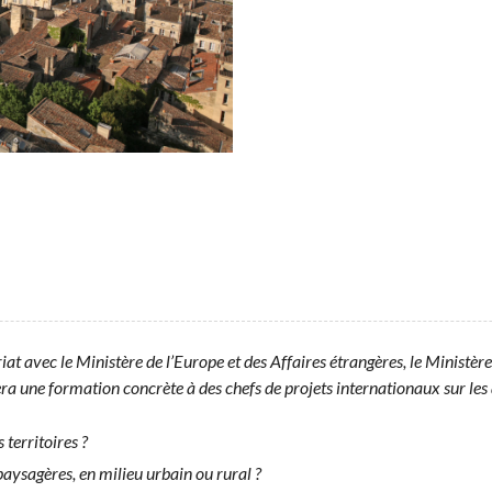
­at avec le Min­istère de l’Europe et des Affaires étrangères, le Min­istère d
une for­ma­tion con­crète à des chefs de pro­jets inter­na­tionaux sur les 
 territoires ?
s paysagères, en milieu urbain ou rural ?