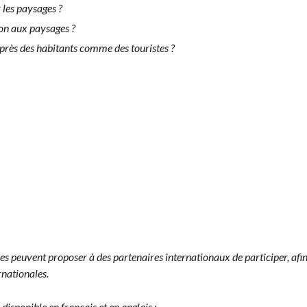
r les paysages ?
­tion aux paysages ?
rès des habi­tants comme des touristes ?
es peu­vent pro­pos­er à des parte­naires inter­na­tionaux de par­ticiper, a
ernationales.
 disponible en français et en anglais :