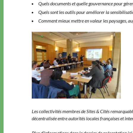
Quels doc­u­ments et quelle gou­ver­nance pour gér­e
Quels sont les out­ils pour amélior­er la sen­si­bil­i­sa
Com­ment mieux met­tre en valeur les paysages, aup
Les col­lec­tiv­ités mem­bres de Sites & Cités remar­quabl
décen­tral­isée entre autorités locales français­es et int
Plus d’informations dans le dossier de présen­ta­tion ici,