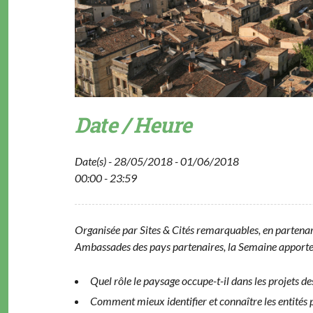
Date / Heure
Date(s) - 28/05/2018 - 01/06/2018
00:00 - 23:59
Organ­isée par Sites & Cités remar­quables, en parte­nar­i
Ambas­sades des pays parte­naires, la Semaine apportera 
Quel rôle le paysage occupe-t-il dans les pro­jets des
Com­ment mieux iden­ti­fi­er et con­naître les entité