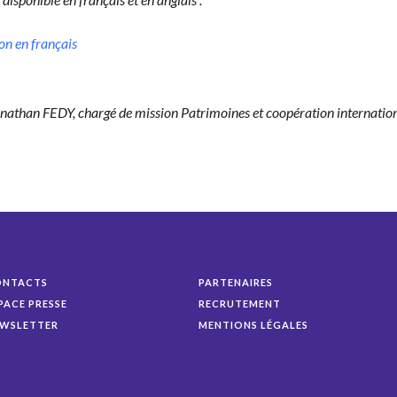
ion en français
onathan FEDY, chargé de mis­sion Pat­ri­moines et coopéra­tion inter­na­ti
ONTACTS
PARTENAIRES
PACE PRESSE
RECRUTEMENT
WSLETTER
MENTIONS LÉGALES