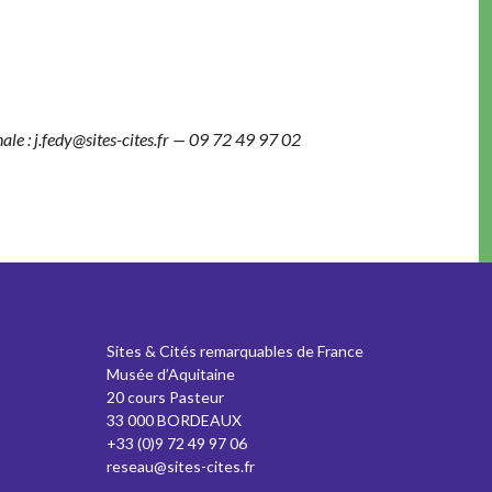
onale : j.fedy@sites-cites.fr — 09 72 49 97 02
Sites & Cités remarquables de France
Musée d’Aquitaine
20 cours Pasteur
33 000 BORDEAUX
+33 (0)9 72 49 97 06
reseau@sites-cites.fr