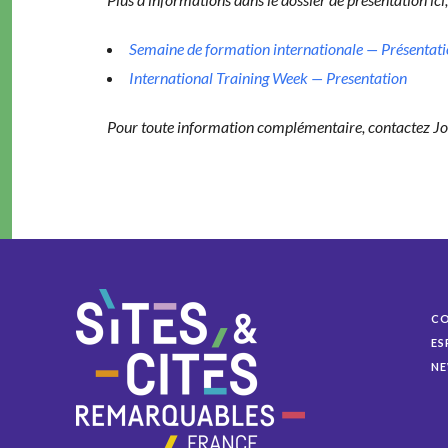
Semaine de for­ma­tion inter­na­tionale — Présen­ta­t
Inter­na­tion­al Train­ing Week — Presentation
Pour toute infor­ma­tion com­plé­men­taire, con­tactez J
C
ES
NE