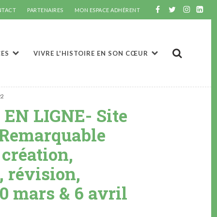
NTACT
PARTENAIRES
MON ESPACE ADHÉRENT
CES
VIVRE L'HISTOIRE EN SON CŒUR
22
EN LIGNE- Site
 Remarquable
 création,
, révision,
0 mars & 6 avril