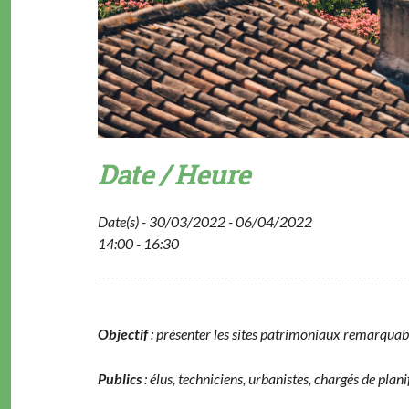
Date / Heure
Date(s) - 30/03/2022 - 06/04/2022
14:00 - 16:30
Objec­tif
: présen­ter les sites pat­ri­mo­ni­aux remar­qua
Pub­lics
: élus, tech­ni­ciens, urban­istes, chargés de plan