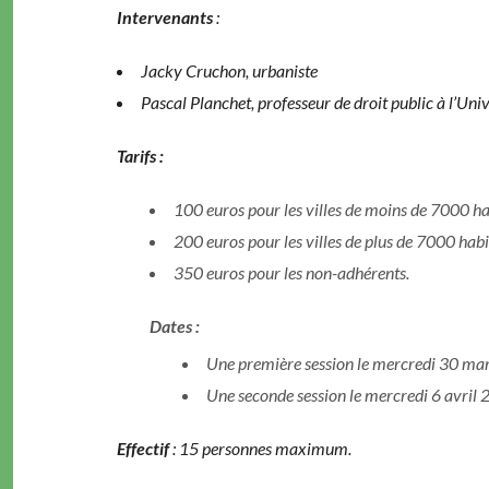
Inter­venants
:
Jacky Cru­chon, urbaniste
Pas­cal Planchet, pro­fesseur de droit pub­lic à l’U­ni­
Tarifs :
100 euros pour les villes de moins de 7000 h
200 euros pour les villes de plus de 7000 hab
350 euros pour les non-adhérents.
Dates :
Une pre­mière ses­sion le mer­cre­di 30 
Une sec­onde ses­sion le mer­cre­di 6 avri
Effec­tif
: 15 per­son­nes maximum.