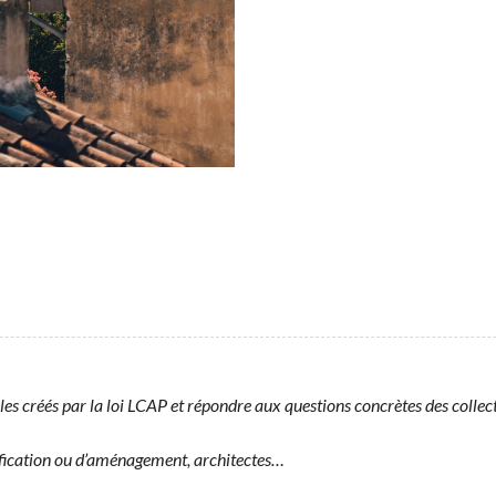
bles créés par la loi LCAP et répon­dre aux ques­tions con­crètes des collec
­i­fi­ca­tion ou d’amé­nage­ment, architectes…