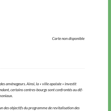
Carte non disponible
es amé­nageurs. Ain­si, la « ville apaisée » investit
ant, cer­tains cen­tres-bourgs sont con­fron­tés au dif­
rimoniaux.
 des objec­tifs du pro­gramme de revi­tal­i­sa­tion des