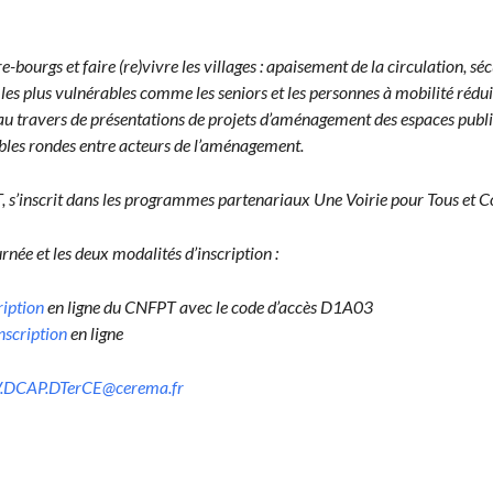
-bourgs et faire (re)vivre les vil­lages : apaise­ment de la cir­cu­la­tion, sé
es plus vul­nérables comme les seniors et les per­son­nes à mobil­ité réduit
 tra­vers de présen­ta­tions de pro­jets d’aménagement des espaces publics q
tables ron­des entre acteurs de l’aménagement.
, s’inscrit dans les pro­grammes parte­nar­i­aux Une Voirie pour Tous et C
rnée et les deux modal­ités d’inscription :
ription
en ligne du CNFPT avec le code d’accès D1A03
inscription
en ligne
.DCAP.DTerCE@cerema.fr