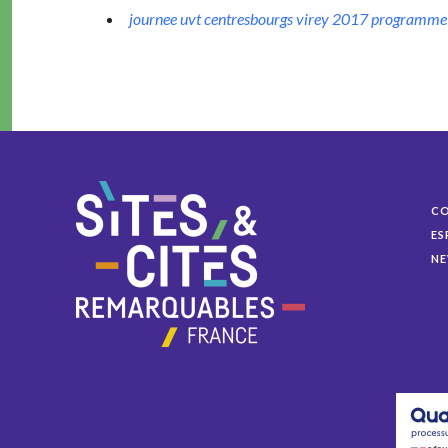
journee uvt cen­tres­bourgs virey 2017 pro­gramme 
C
ES
NE