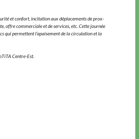
cu­rité et con­fort, inci­ta­tion aux déplace­ments de prox­
e, offre com­mer­ciale et de ser­vices, etc. Cette journée
ui per­me­t­tent l’apaisement de la cir­cu­la­tion et la
oTi­TA Centre-Est.