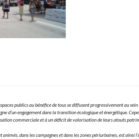
paces publics au béné­fice de tous se dif­fusent pro­gres­sive­ment au sein d
 d’un engage­ment dans la tran­si­tion écologique et énergé­tique. Cepen­d
l­i­sa­tion com­mer­ciale et à un déficit de val­ori­sa­tion de leurs atouts pat
i­més, dans les cam­pagnes et dans les zones péri­ur­baines, est ain­si l’un