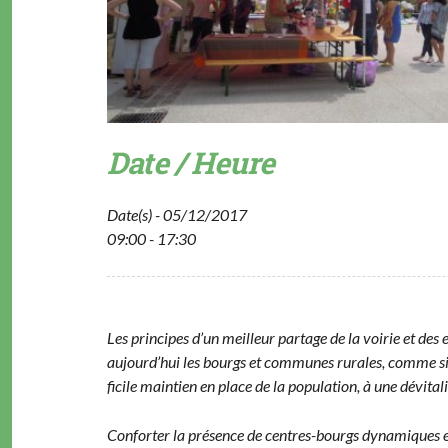
Date / Heure
Date(s) - 05/12/2017
09:00 - 17:30
Les principes d’un meilleur partage de la voirie et des es
aujourd’hui les bourgs et com­munes rurales, comme signe
fi­cile main­tien en place de la pop­u­la­tion, à une dévi­ta
Con­forter la présence de cen­tres-bourgs dynamiques et an