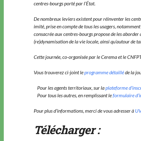
cen­tres-bourgs porté par l’État.
De nom­breux leviers exis­tent pour réin­ven­ter les cen­tre
im­ité, prise en compte de tous les usagers, notam­ment l
con­sacrée aux cen­tres-bourgs pro­pose de les abor­der au
(re)dynamisation de la vie locale, ain­si qu’autour de 
Cette journée, co-organ­isée par le Cere­ma et le CNFPT
Vous trou­verez ci-joint le
pro­gramme détail­lé
de la jou
Pour les agents ter­ri­to­ri­aux, sur la
plate­forme d’insc
Pour tous les autres, en rem­plis­sant le
for­mu­laire d’
Pour plus d’informations, mer­ci de vous adress­er à
UV
Télécharger :