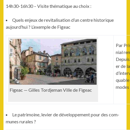
14h30-16h30 – Vis­ite thé­ma­tique au choix :
Quels enjeux de revi­tal­i­sa­tion d’un cen­tre his­torique
aujourd’hui ? L’exemple de Figeac
Par Pri
ni­al r
Depuis 
er de la
d’inter
quable 
modes 
Figeac — Gilles Tord­je­man Ville de Figeac
Le pat­ri­moine, levi­er de développe­ment pour des com­
munes rurales ?