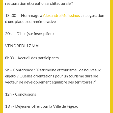
restau­ra­tion et créa­tion architecturale ?
18h30 — Hom­mage à
Alexan­dre Melissi­nos
: inau­gu­ra­tion
d’une plaque commémorative
20h — Dîn­er (sur inscription)
VENDREDI 17 MAI
8h30 – Accueil des participants
9h – Con­férence : “Pat­ri­moine et tourisme : de nou­veaux
enjeux ? Quelles ori­en­ta­tions pour un tourisme durable
vecteur de développe­ment équili­bré des territoires ?”
12h – Con­clu­sions
13h – Déje­uner offert par la Ville de Figeac