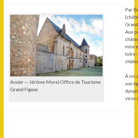
Par Be
(châte
Grand
Aux po
châtea
mise e
toire 
châtea
À mi-c
Assier — Jérôme Morel Office de Tourisme
son ég
Grand Figeac
dynami
vices 