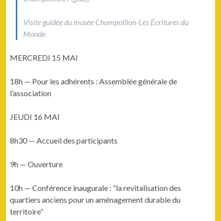
Vis­ite guidée du musée Cham­pol­lion-Les Écri­t­ures du
Monde
MERCREDI 15 MAI
18h — Pour les adhérents : Assem­blée générale de
l’association
JEUDI 16 MAI
8h30 — Accueil des participants
9h — Ouverture
10h — Con­férence inau­gu­rale : “la revi­tal­i­sa­tion des
quartiers anciens pour un amé­nage­ment durable du
territoire”