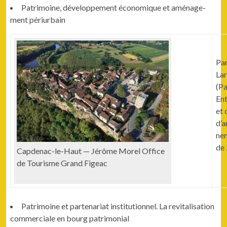
Pat­ri­moine, développe­ment économique et amé­nage­
ment périurbain
Par
Lar
(Pa
Ent
et 
d’a
nem
de 
Cap­denac-le-Haut — Jérôme Morel Office
de Tourisme Grand Figeac
Pat­ri­moine et parte­nar­i­at insti­tu­tion­nel. La revi­tal­i­sa­tion
com­mer­ciale en bourg patrimonial