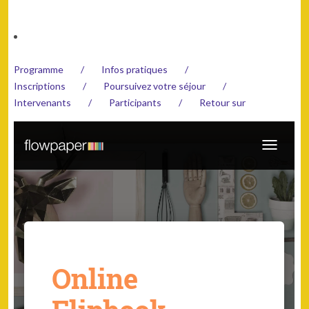
Pro­gramme
Infos pra­tiques
Inscrip­tions
Pour­suiv­ez votre séjour
Inter­venants
Par­tic­i­pants
Retour sur