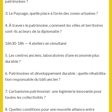
patrimoines ?
3. Le Paysage, quelle place à l’orée des zones urbaines ?
4. À tra­vers le pat­ri­moine, com­ment les villes et ter­ri­toires
sont-ils acteurs de la diplomatie ?
16h30-18h — 4 ate­liers en simultané
5. Les cen­tres anciens, lab­o­ra­toires d’une économie plus
durable ?
6. Pat­ri­moines et développe­ment durable : quelle réha­bil­i­ta­
tion respon­s­able du bâti ancien ?
7. L’ur­ban­isme pat­ri­mo­ni­al : une ingénierie inno­vante pour
toutes les collectivités ?
8. Quelles con­di­tions pour une nou­velle alliance entre