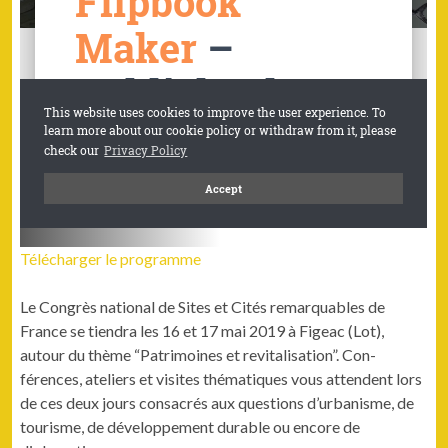
Télécharger le pro­gramme
Le Con­grès nation­al de Sites et Cités remar­quables de
France se tien­dra les 16 et 17 mai 2019 à Figeac (Lot),
autour du thème “Pat­ri­moines et revi­tal­i­sa­tion”. Con­
férences, ate­liers et vis­ites thé­ma­tiques vous atten­dent lors
de ces deux jours con­sacrés aux ques­tions d’ur­ban­isme, de
tourisme, de développe­ment durable ou encore de