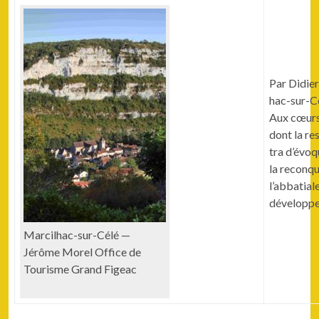
Par Didi­er
hac-sur-Cé
Aux cœurs 
dont la res
tra d’évoqu
la recon­q
l’abbatial
développe­
Mar­cil­hac-sur-Célé —
Jérôme Morel Office de
Tourisme Grand Figeac