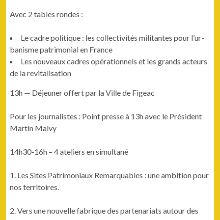
Avec 2 tables rondes :
Le cadre poli­tique : les col­lec­tiv­ités mil­i­tantes pour l’ur­
ban­isme pat­ri­mo­ni­al en France
Les nou­veaux cadres opéra­tionnels et les grands acteurs
de la revitalisation
13h — Déje­uner offert par la Ville de Figeac
Pour les jour­nal­istes : Point presse à 13h avec le Prési­dent
Mar­tin Malvy
14h30-16h – 4 ate­liers en simultané
1. Les Sites Pat­ri­mo­ni­aux Remar­quables : une ambi­tion pour
nos territoires.
2. Vers une nou­velle fab­rique des parte­nar­i­ats autour des