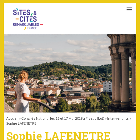
CONTACT
PARTENAIRES
MON ESPACE ADHÉRENT
Accueil
»
Congrès National les 16 et 17 Mai 2019 à Figeac (Lot)
»
Intervenants
»
Sophie LAFENETRE
Sophie LAFENETRE