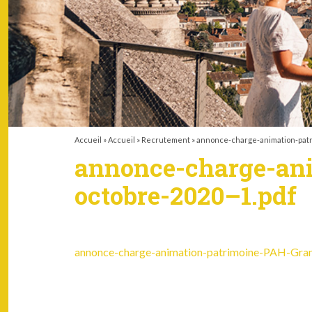
Accueil
»
Accueil
»
Recrutement
»
annonce-charge-animation-patr
annonce-charge-an
octobre-2020–1.pdf
annonce-charge-animation-patrimoine-PAH-Gra